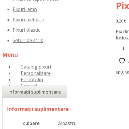
Pi
Pixuri lemn
Pixuri metalice
0.20
€
Pixuri plastic
Pix di
lucios
Seturi de scris
Cantit
Pix
Menu
cu
desch
Skip
Catalog pixuri
prin
to
SKU:
M
Personalizare
apăsa
content
Portofoliu
Contact
Informații suplimentare
Informații suplimentare
culoare
Albastru