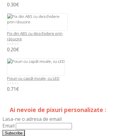
0.30
€
0
out
of
5
Pix din ABS cu deschidere prin
răsucire
0.20
€
0
out
of
5
Pixuri cu capăt moale, cu LED
0.71
€
0
out
of
5
Ai nevoie de pixuri personalizate :
Lasa-ne o adresa de email
Email