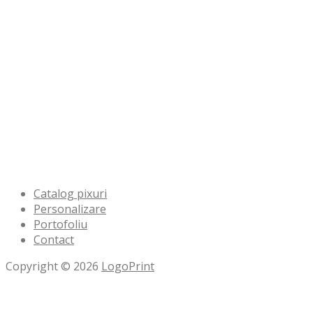
Bucuresti, Sector 3 Dristor
Bogdan Gheorghe Tudor, nr.
3
031 005 19 74
office@logoprint.ro
Catalog pixuri
Personalizare
Portofoliu
Contact
Copyright © 2026
LogoPrint