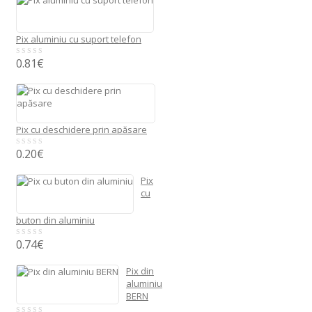
5
Pix aluminiu cu suport telefon
0.81
€
0
out
of
5
Pix cu deschidere prin apăsare
0.20
€
0
out
of
Pix
5
cu
buton din aluminiu
0.74
€
0
out
of
Pix din
5
aluminiu
BERN