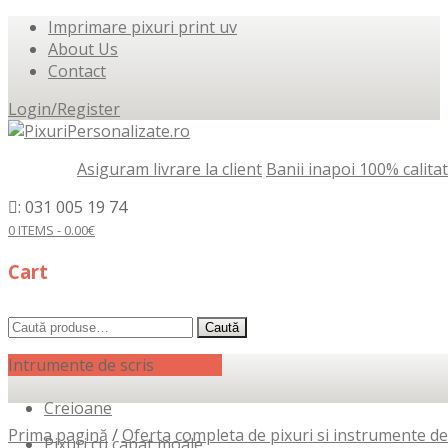
Imprimare pixuri print uv
About Us
Contact
Login/Register
Asiguram livrare la client
Banii inapoi 100% calita
: 031 005 19 74
0 ITEMS -
0.00
€
Cart
Caută
Caută
după:
Intrumente de scris
Creioane
Prima pagină
/
Oferta completa de pixuri si instrumente de
Pixuri cu capat moale