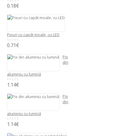
0.18
€
0
out
of
5
Pixuri cu capăt moale, cu LED
0.71
€
0
out
of
Pix
5
din
aluminiu cu lumină
1.14
€
0
out
of
Pix
5
din
aluminiu cu lumină
1.14
€
0
out
of