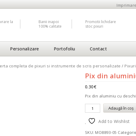
Imprimare
vrare la
Banii inapoi
Promotii lichidare
100% calitate
stoc pixuri
Personalizare
Portofoliu
Contact
erta completa de pixuri si instrumente de scris personalizate
/
Pixur
Pix din alumin
0.30
€
Pix din aluminiu cu desch
Adaugă în coș
Add to Wishlist
SKU:
MO8893-05
Categori