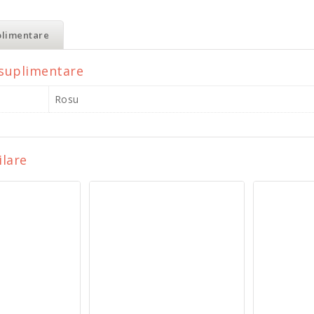
plimentare
 suplimentare
Rosu
ilare
luminiu BERN
Pix Din
Pix Din Aluminiu Tip Twist
30
€
0.48
€
ă în coș
Ada
Adaugă în coș