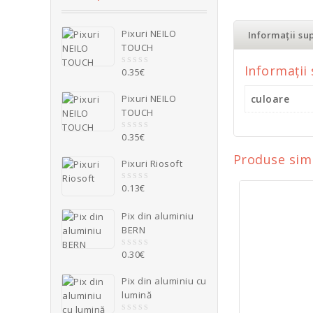
Pixuri NEILO
Informații su
TOUCH
Informații
0.35
€
0
o
u
Pixuri NEILO
culoare
t
TOUCH
o
f
5
0.35
€
0
o
Produse sim
u
Pixuri Riosoft
t
o
0.13
€
0
f
o
5
u
Pix din aluminiu
t
Pix Din A
BERN
o
f
0.
5
0.30
€
0
o
u
Pix din aluminiu cu
Adaug
t
lumină
o
f