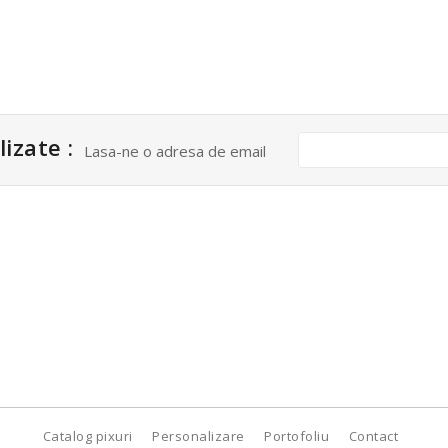
izate :
Lasa-ne o adresa de email
igns.ro
AgendePersonalizate.ro
me-Luminoase.ro
Plicuri.ro
-Luminoase.ro
CalendarePromotionale.ro
PixuriPersonalizate.ro
Catalog pixuri
Personalizare
Portofoliu
Contact