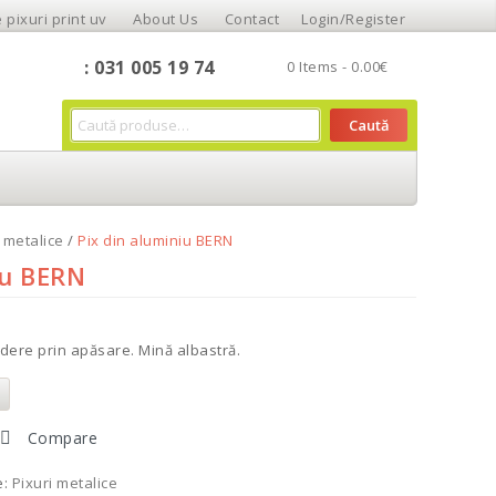
 pixuri print uv
About Us
Contact
Login/Register
: 031 005 19 74
0 Items -
0.00
€
Caută
i metalice
/
Pix din aluminiu BERN
iu BERN
idere prin apăsare. Mină albastră.
Compare
e:
Pixuri metalice