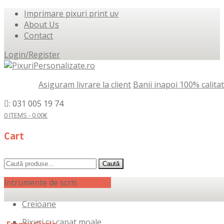
Imprimare pixuri print uv
About Us
Contact
Login/Register
Asiguram livrare la client
Banii inapoi 100% calita
: 031 005 19 74
0 ITEMS -
0.00
€
Cart
Caută
Caută
după:
Intrumente de scris
Creioane
Pixuri cu capat moale