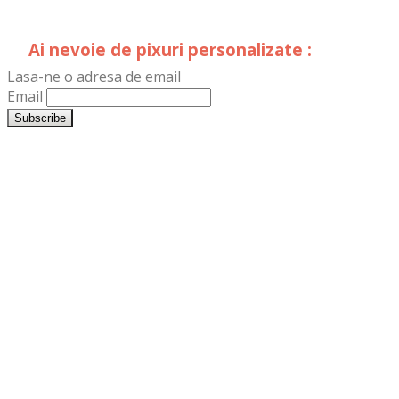
Ai nevoie de pixuri personalizate :
Lasa-ne o adresa de email
Email
LogoPrint.ro
TipografiaDristor.ro
DistribuimPliante.ro
LogoSigns.ro
Reclame-
Luminoase.ro
Firme-
Luminoase.ro