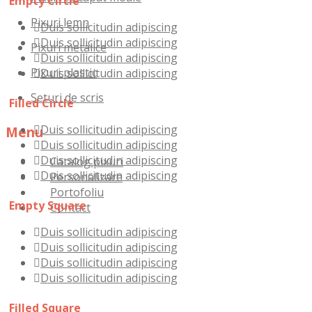
Empty Circle
Pixuri lemn
Duis sollicitudin adipiscing
Duis sollicitudin adipiscing
Pixuri metalice
Duis sollicitudin adipiscing
Pixuri plastic
Duis sollicitudin adipiscing
Seturi de scris
Filled Circle
Duis sollicitudin adipiscing
Menu
Duis sollicitudin adipiscing
Duis sollicitudin adipiscing
Skip
Catalog pixuri
Duis sollicitudin adipiscing
to
Personalizare
content
Portofoliu
Empty Square
Contact
Duis sollicitudin adipiscing
Duis sollicitudin adipiscing
Duis sollicitudin adipiscing
Duis sollicitudin adipiscing
Filled Square