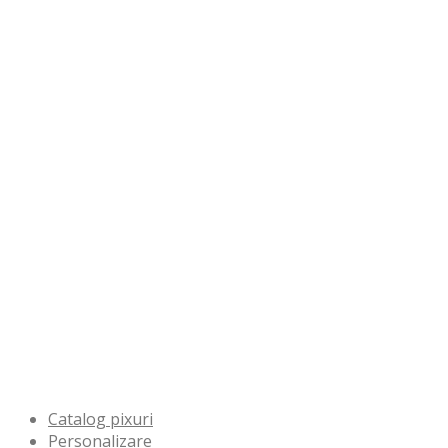
AgendePersonalizate.ro
Plicuri.ro
CalendarePromotionale.ro
PixuriPersonalizate.ro
Bucuresti, Sector 3 Dristor
Bogdan Gheorghe Tudor, nr.
3
031 005 19 74
office@logoprint.ro
Catalog pixuri
Personalizare